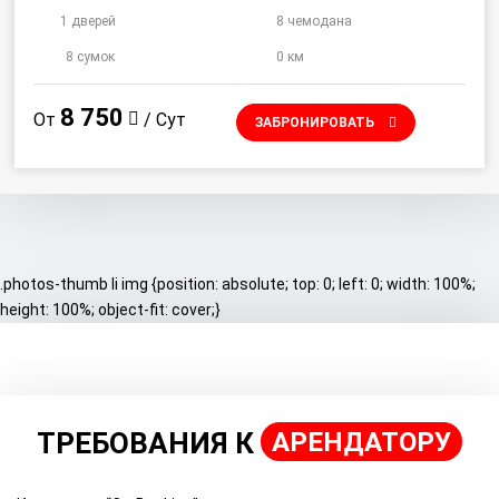
1 дверей
8 чемодана
8 сумок
0 км
8 750
От
/ Сут
ЗАБРОНИРОВАТЬ
.photos-thumb li img {position: absolute; top: 0; left: 0; width: 100%;
height: 100%; object-fit: cover;}
ТРЕБОВАНИЯ К
АРЕНДАТОРУ