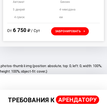
Автомат
Бензин
5 дверей
4 чемодана
4 сумок
км
6 750
От
/ Сут
ЗАБРОНИРОВАТЬ
.photos-thumb li img {position: absolute; top: 0; left: 0; width: 100%;
height: 100%; object-fit: cover;}
ТРЕБОВАНИЯ К
АРЕНДАТОРУ